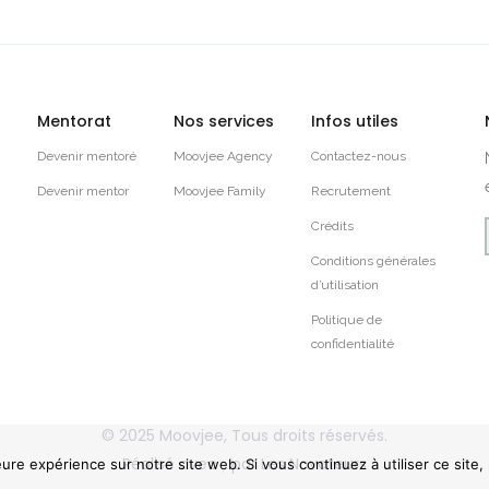
Mentorat
Nos services
Infos utiles
Devenir mentoré
Moovjee Agency
Contactez-nous
Devenir mentor
Moovjee Family
Recrutement
Crédits
Conditions générales
d’utilisation
Politique de
confidentialité
© 2025
Moovjee
, Tous droits réservés.
Réalisé avec
par
Les Novateurs
eure expérience sur notre site web. Si vous continuez à utiliser ce site