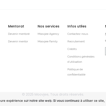
Mentorat
Nos services
Infos utiles
Devenir mentoré
Moovjee Agency
Contactez-nous
Devenir mentor
Moovjee Family
Recrutement
Crédits
Conditions générales
d’utilisation
Politique de
confidentialité
© 2025
Moovjee
, Tous droits réservés.
Réalisé avec
par
Les Novateurs
eure expérience sur notre site web. Si vous continuez à utiliser ce site