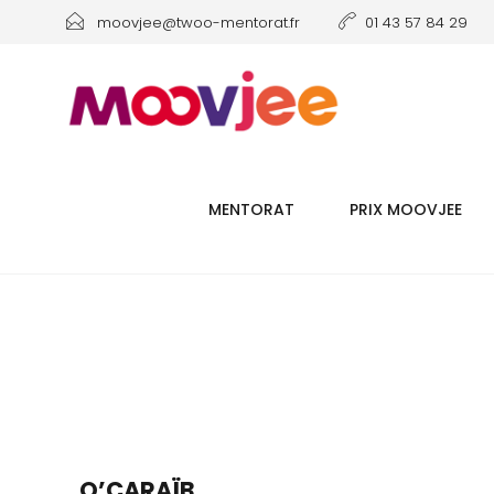
moovjee@twoo-mentorat.fr
01 43 57 84 29
MENTORAT
PRIX MOOVJEE
O’CARAÏB