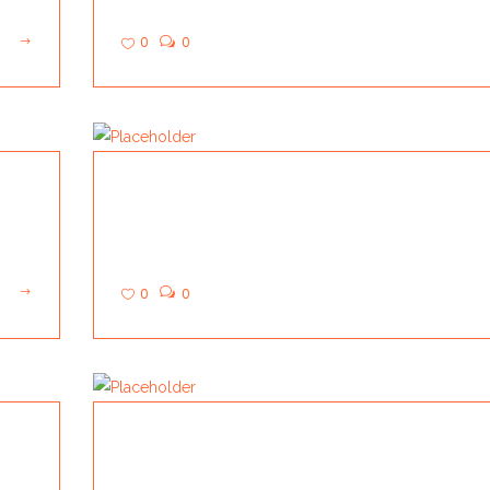
0
0
HADDICT
0
0
GROOME