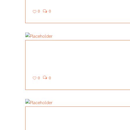
0
0
HALL UP
0
0
GUINGI