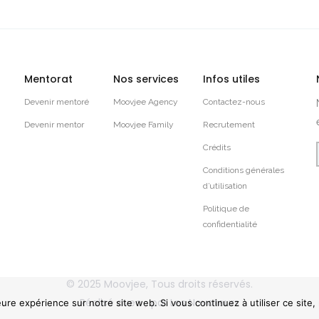
Mentorat
Nos services
Infos utiles
Devenir mentoré
Moovjee Agency
Contactez-nous
Devenir mentor
Moovjee Family
Recrutement
Crédits
Conditions générales
d’utilisation
Politique de
confidentialité
© 2025
Moovjee
, Tous droits réservés.
Réalisé avec
par
Les Novateurs
eure expérience sur notre site web. Si vous continuez à utiliser ce site