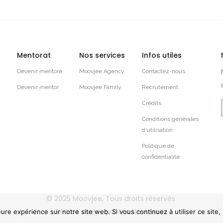
Mentorat
Nos services
Infos utiles
Devenir mentoré
Moovjee Agency
Contactez-nous
Devenir mentor
Moovjee Family
Recrutement
Crédits
Conditions générales
d’utilisation
Politique de
confidentialité
© 2025
Moovjee
, Tous droits réservés.
Réalisé avec
par
Les Novateurs
eure expérience sur notre site web. Si vous continuez à utiliser ce site