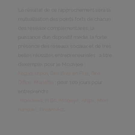
Le résultat de ce rapprochement sera la
mutualisation des points forts de chacun :
des réseaux complémentaires, la
puissance d’un dispositif média, la forte
présence des réseaux sociaux et de très
belles réussites entrepreneuriales ; à titre
d’exemple, pour le Moovjee :
Faguo
,
Izipizi
,
Des Bras en Plus
,
Bird
Office
,
Marlette
; pour 100 jours pour
entreprendre
:
Goodeed
,
In’Bô
,
Mobeye
,
Artips
,
Mon
banquet
,
Dream Act
.