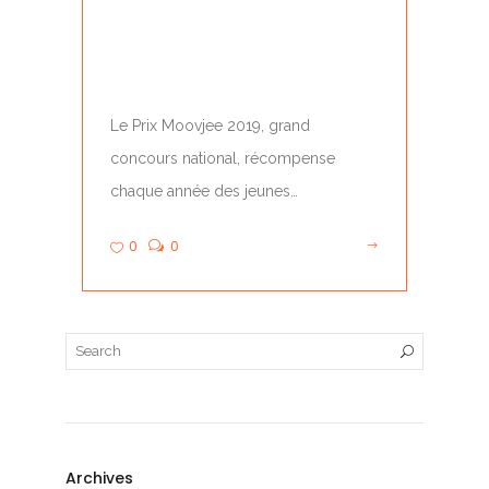
PRIX MOOVJEE 2019 –
DÉCOUVREZ LA
PROMOTION
Le Prix Moovjee 2019, grand
concours national, récompense
chaque année des jeunes
entrepreneurs, des porteurs de projet
0
0
et des auto-entrepreneurs…
Archives