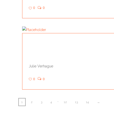
0
0
TANDEM
Julie Verhague
0
0
…
1
2
3
4
12
13
14
→