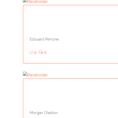
FRAPPE
Edouard Perrone
0
0
SHAPY
Morgan Charton