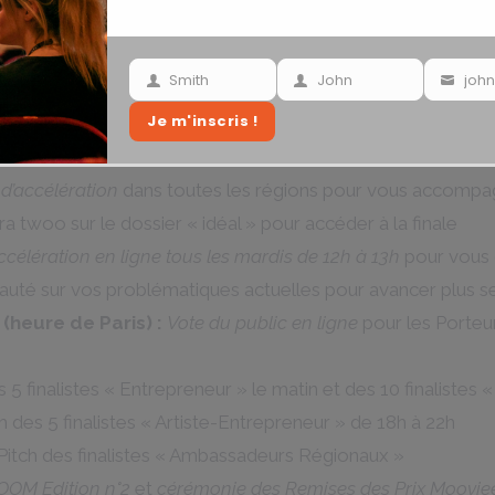
 la 15éme édition du P
Smith
John
Your
Your
Your
Je m'inscris !
last
name
email
à 12h00 (heure de Paris) :
Appel à candidature – Préinsc
name
 d’accélération
dans toutes les régions pour vous accompa
ra twoo sur le dossier « idéal » pour accéder à la finale
ccélération en ligne tous les mardis de 12h à 13h
pour vous o
uté sur vos problématiques actuelles pour avancer plus 
(heure de Paris) :
Vote du public en ligne
pour les Porteu
 5 finalistes « Entrepreneur » le matin et des 10 finalistes 
h des 5 finalistes « Artiste-Entrepreneur » de 18h à 22h
Pitch des finalistes « Ambassadeurs Régionaux »
BOOM Edition n°2
et
cérémonie des Remises des Prix Moovje