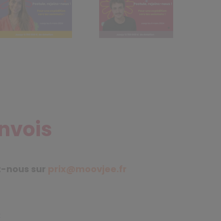
envois
z-nous sur
prix@moovjee.fr
: