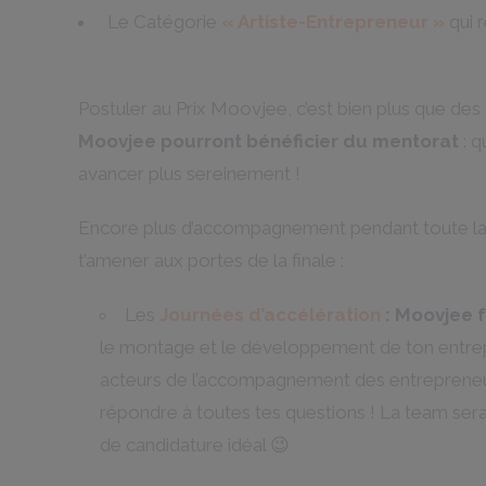
Le Catégorie
« Artiste-Entrepreneur »
qui 
Postuler au Prix Moovjee, c’est bien plus que des 
Moovjee pourront bénéficier du mentorat
: 
avancer plus sereinement !
Encore plus d’accompagnement pendant toute la d
t’amener aux portes de la finale :
Les
Journées d’accélération
:
Moovjee f
le montage et le développement de ton entrepr
acteurs de l’accompagnement des entrepreneu
répondre à toutes tes questions ! La team sera 
de candidature idéal 😉