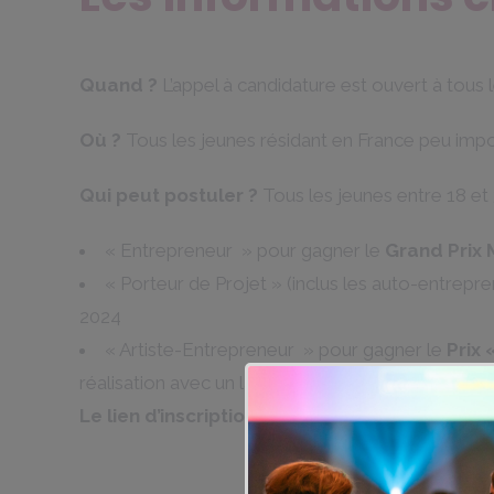
Quand ?
L’appel à candidature est ouvert à tous 
Où ?
Tous les jeunes résidant en France peu impo
Qui peut postuler ?
Tous les jeunes entre 18 et
« Entrepreneur » pour gagner le
Grand Prix
« Porteur de Projet » (inclus les auto-entrepr
2024
« Artiste-Entrepreneur » pour gagner le
Prix 
réalisation avec un lancement public au plus tar
Le lien d’inscription pour candidater
:
https: