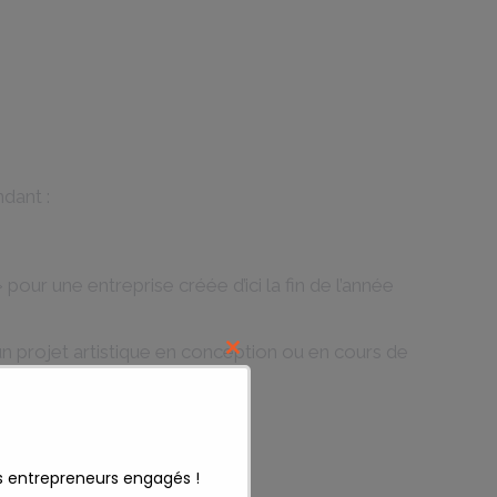
dant :
 pour une entreprise créée d’ici la fin de l’année
un projet artistique en conception ou en cours de
Close
this
module
s entrepreneurs engagés !