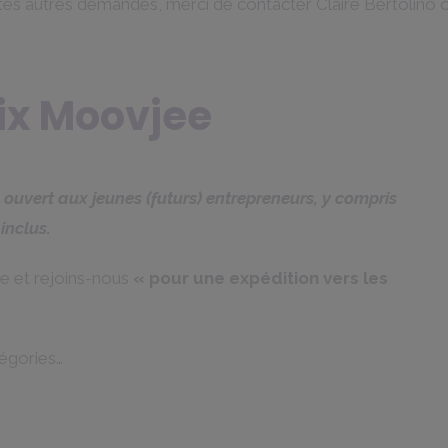
utes autres demandes, merci de contacter Claire Bertolino 
rix Moovjee
 ouvert aux jeunes (futurs) entrepreneurs, y compris
inclus.
e et rejoins-nous
«
pour une expédition vers les
tégories…