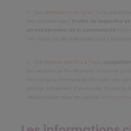
Des
Webinaires en ligne
: Tu te question
bien commerciale ?
Profite de l’expertise e
un entrepreneur de la communauté
Moovje
min. Inscris-toi dès maintenant pour y participer
Une
Remise des Prix à Paris
, complètem
les candidats au Prix Moovjee :
la journée qui
rencontres la communauté Moovjee, une comm
partage, totalement à ton écoute. Ce jour-là,
déjà la bloquer dans ton agenda,
la programma
Les informations c