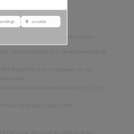
rix Moovjee
johnsmith@example.com
société
Your
society
ription et dépôt des candidatures en ligne
gner dans le montage et le développement de
ffrir l’expertise et de l’expérience de nos
sereinement
rs de projet sur la chaine YouTube
@Moovjee
« Porteur de projet » l’après-midi
e
à Paris pour découvrir les lauréats et les