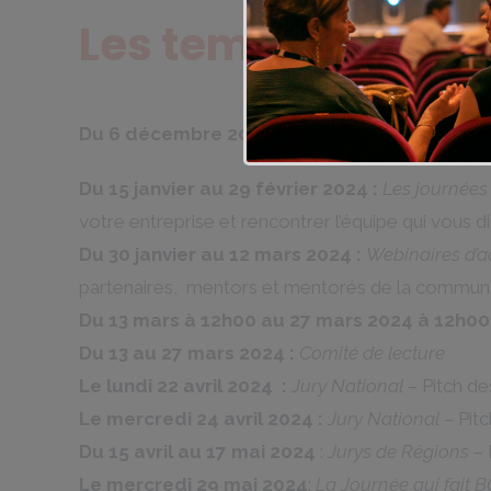
Les temps forts de
Du 6 décembre 2023 à 12h00 au 6 mars 2024 
Du 15 janvier au 29 février 2024 :
Les journées
votre entreprise et rencontrer l’équipe qui vous di
Du 30 janvier au 12 mars 2024 :
Webinaires d’a
partenaires, mentors et mentorés de la communa
Du 13 mars à 12h00 au 27 mars 2024 à 12h00 
Du 13 au 27 mars 2024 :
Comité de lecture
Le lundi 22 avril 2024 :
Jury National
– Pitch des
Le mercredi 24 avril 2024 :
Jury National
– Pitc
Du 15 avril au 17 mai 2024
:
Jurys de Régions
– 
Le mercredi 29 mai 2024
:
La Journée qui fait 