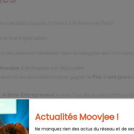
les candidats jusqu’au 6 mars à 12h (heure de Paris)
rte leur implantation
 30 ans peuvent candidater dans la catégorie leur correspon
 Moovjee
si l’entreprise est déjà créée
eneurs et les associations) pour gagner le
Prix « 100 jours
»
« Artiste-Entrepreneur »
pour tous les jeunes porteurs d’
d le 31 décembre 2024 en France
//lemoovjee.typeform.com/to/wihQbt48
Actualités Moovjee !
Ne manquez rien des actus du réseau et de se