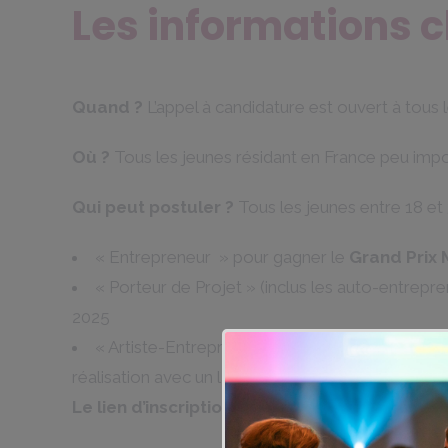
Les informations c
Quand ?
L’appel à candidature est ouvert à tous 
Où ?
Tous les jeunes résidant en France peu impo
Qui peut postuler ?
Tous les jeunes entre 18 et
« Entrepreneur » pour gagner le
Grand Prix
« Porteur de Projet » (inclus les auto-entrepr
2025
« Artiste-Entrepreneur » pour gagner le
Prix 
réalisation avec un lancement public au plus tar
Le lien d’inscription pour candidater
:
https: