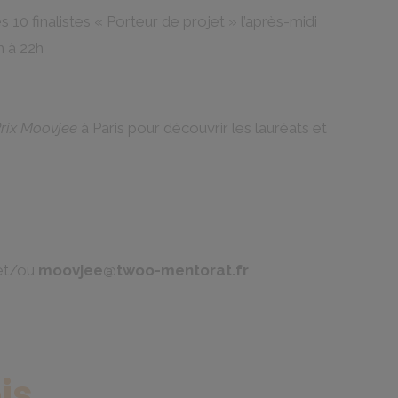
s 10 finalistes « Porteur de projet » l’après-midi
h à 22h
rix Moovjee
à Paris pour découvrir les lauréats et
et/ou
moovjee@twoo-mentorat.fr
is