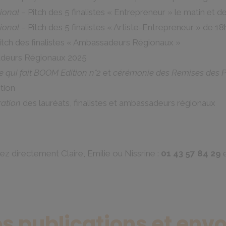
ional
– Pitch des 5 finalistes « Entrepreneur » le matin et de
ional
– Pitch des 5 finalistes « Artiste-Entrepreneur » de 18
itch des finalistes « Ambassadeurs Régionaux »
deurs Régionaux 2025
e qui fait BOOM Edition n°2
et
cérémonie des Remises des P
tion
ration
des lauréats, finalistes et ambassadeurs régionaux
ez directement Claire, Emilie ou Nissrine :
01 43 57 84 29
os publications et envo