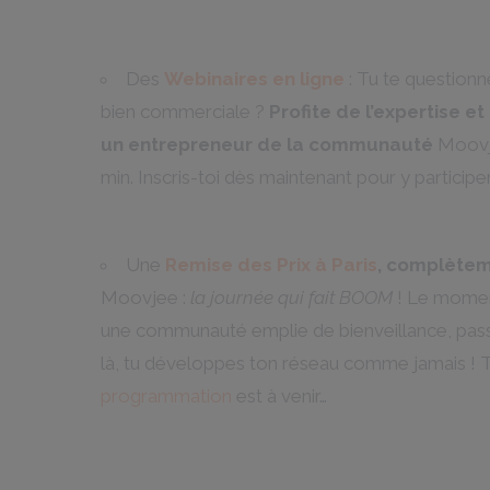
Des
Webinaires en ligne
: Tu te question
bien commerciale ?
Profite de l’expertise e
un entrepreneur de la communauté
Moovje
min. Inscris-toi dès maintenant pour y participer
Une
Remise des Prix à Paris
, complètem
Moovjee :
la journée qui fait BOOM
! Le momen
une communauté emplie de bienveillance, pass
là, tu développes ton réseau comme jamais ! 
programmation
est à venir…