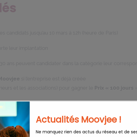
lés
les candidats jusqu’au 10 mars à 12h (heure de Paris)
rte leur implantation
 30 ans peuvent candidater dans la catégorie leur correspon
 Moovjee
si l’entreprise est déjà créée
eneurs et les associations) pour gagner le
Prix « 100 jours
»
« Artiste-Entrepreneur »
pour tous les jeunes porteurs d’
d le 31 décembre 2025 en France
Actualités Moovjee !
//lemoovjee.typeform.com/to/wihQbt48
Ne manquez rien des actus du réseau et de se