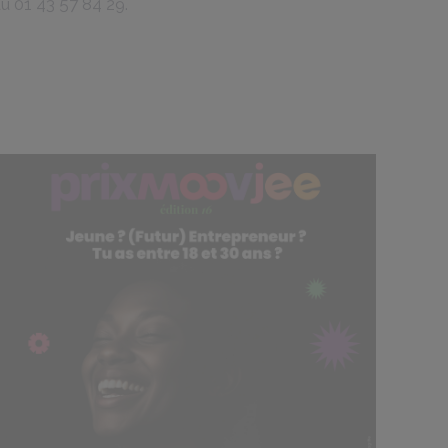
au
01 43 57 84 29.