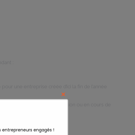
dant :
 pour une entreprise créée d’ici la fin de l’année
Close
un projet artistique en conception ou en cours de
this
module
s entrepreneurs engagés !