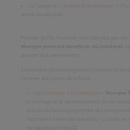
La Catégorie
« Artiste-Entrepreneur »
(Port
année consécutive
Postuler au Prix Moovjee, c’est bien plus que des 
Moovjee pourront bénéficier du mentorat
: 
avancer plus sereinement !
Encore plus d’accompagnement pendant toute la d
t’amener aux portes de la finale :
Les
Journées d’accélération
:
Moovjee f
le montage et le développement de ton entrepr
acteurs de l’accompagnement des entrepreneu
répondre à toutes tes questions ! La team sera 
de candidature idéal 😉