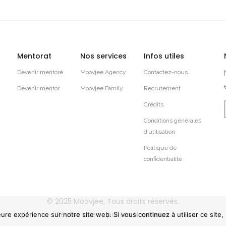
Mentorat
Nos services
Infos utiles
Devenir mentoré
Moovjee Agency
Contactez-nous
Devenir mentor
Moovjee Family
Recrutement
Crédits
Conditions générales
d’utilisation
Politique de
confidentialité
© 2025
Moovjee
, Tous droits réservés.
Réalisé avec
par
Les Novateurs
eure expérience sur notre site web. Si vous continuez à utiliser ce site