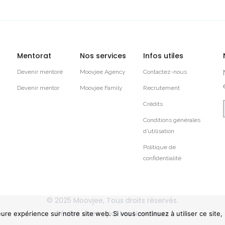
Mentorat
Nos services
Infos utiles
Devenir mentoré
Moovjee Agency
Contactez-nous
Devenir mentor
Moovjee Family
Recrutement
Crédits
Conditions générales
d’utilisation
Politique de
confidentialité
© 2025
Moovjee
, Tous droits réservés.
Réalisé avec
par
Les Novateurs
eure expérience sur notre site web. Si vous continuez à utiliser ce site