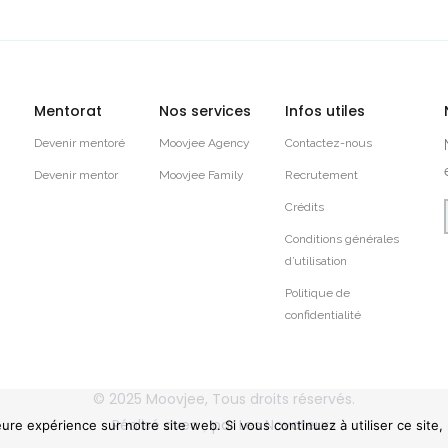
Mentorat
Nos services
Infos utiles
Devenir mentoré
Moovjee Agency
Contactez-nous
Devenir mentor
Moovjee Family
Recrutement
Crédits
Conditions générales
d’utilisation
Politique de
confidentialité
© 2025
Moovjee
, Tous droits réservés.
Réalisé avec
par
Les Novateurs
eure expérience sur notre site web. Si vous continuez à utiliser ce site