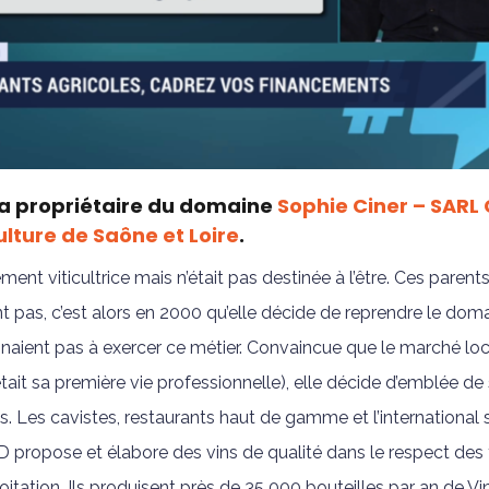
 la propriétaire du domaine
Sophie Ciner – SAR
lture de Saône et Loire
.
ment viticultrice mais n’était pas destinée à l’être. Ces pare
sent pas, c’est alors en 2000 qu’elle décide de reprendre le do
inaient pas à exercer ce métier. Convaincue que le marché loca
était sa première vie professionnelle), elle décide d’emblée de
ues. Les cavistes, restaurants haut de gamme et l’internation
pose et élabore des vins de qualité dans le respect des 
xploitation. Ils produisent près de 35 000 bouteilles par an de V