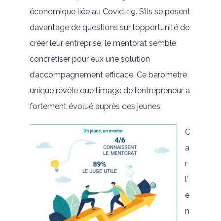
économique liée au Covid-19. S’ils se posent
davantage de questions sur l’opportunité de
créer leur entreprise, le mentorat semble
concrétiser pour eux une solution
d’accompagnement efficace. Ce baromètre
unique révèle que l’image de l’entrepreneur a
fortement évolué auprès des jeunes.
C
a
r
l’
e
n